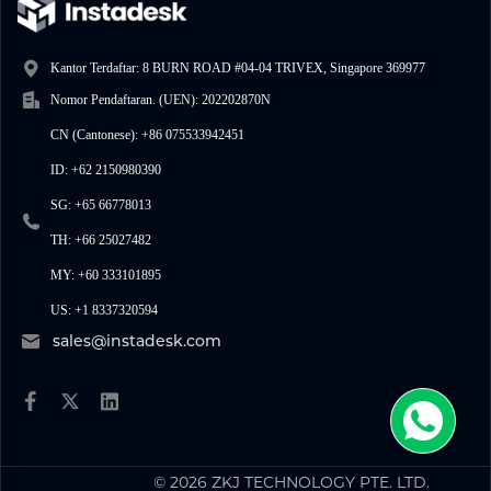
Kantor Terdaftar: 8 BURN ROAD #04-04 TRIVEX, Singapore 369977
Nomor Pendaftaran. (UEN): 202202870N
CN (Cantonese): +86 075533942451
ID: +62 2150980390
SG: +65 66778013
TH: +66 25027482
MY: +60 333101895
US: +1 8337320594
sales@instadesk.com
© 2026 ZKJ TECHNOLOGY PTE. LTD.