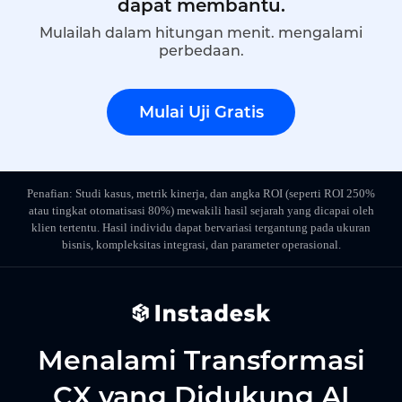
dapat membantu.
Mulailah dalam hitungan menit. mengalami
perbedaan.
Mulai Uji Gratis
Penafian: Studi kasus, metrik kinerja, dan angka ROI (seperti ROI 250%
atau tingkat otomatisasi 80%) mewakili hasil sejarah yang dicapai oleh
klien tertentu. Hasil individu dapat bervariasi tergantung pada ukuran
bisnis, kompleksitas integrasi, dan parameter operasional.
Menalami Transformasi
CX yang Didukung AI